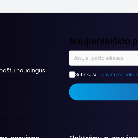
Naujienlaiškio 
. paštu naudingus
Sutinku su
privatumo politi