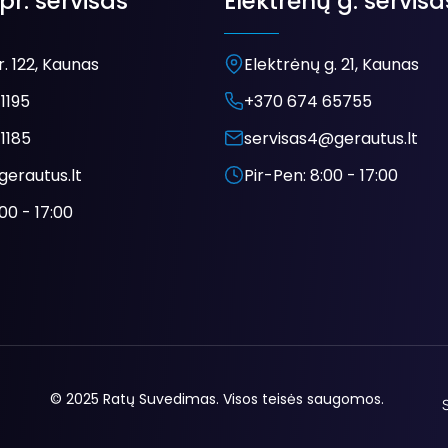
pr. servisas
Elektrėnų g. servisa
. 122, Kaunas
Elektrėnų g. 21, Kaunas
1195
+370 674 65755
1185
servisas4@gerautus.lt
gerautus.lt
Pir-Pen: 8:00 - 17:00
00 - 17:00
© 2025 Ratų Suvedimas. Visos teisės saugomos.