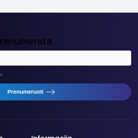
prenumerata.
ka
Prenumeruoti