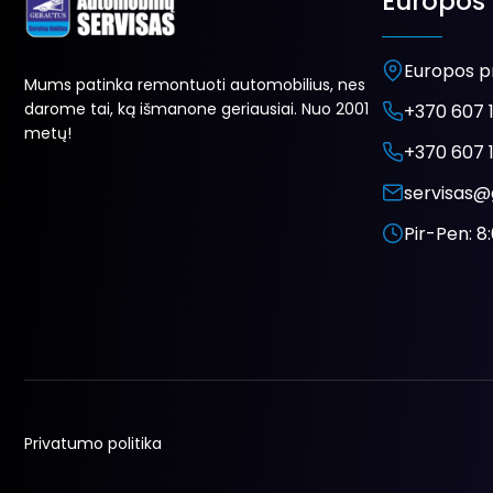
Europos 
Europos pr
Mums patinka remontuoti automobilius, nes
darome tai, ką išmanone geriausiai. Nuo 2001
+370 607 1
metų!
+370 607 1
servisas@
Pir-Pen: 8:
Privatumo politika