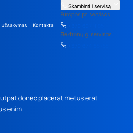
Skambinti į servisą
Europos pr. servisas
ų užsakymas
Kontaktai
+370 607 11195
Elektrėnų g. servisas
+370 674 65755
olutpat donec placerat metus erat
us enim.