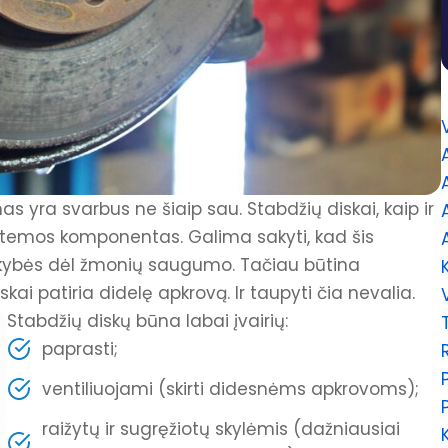
s yra svarbus ne šiaip sau. Stabdžių diskai, kaip ir
istemos komponentas. Galima sakyti, kad šis
okybės dėl žmonių saugumo. Tačiau būtina
kai patiria didelę apkrovą. Ir taupyti čia nevalia.
Stabdžių diskų būna labai įvairių:
paprasti;
ventiliuojami (skirti didesnėms apkrovoms);
raižytų ir sugręžiotų skylėmis (dažniausiai