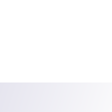
EUROPOS PR. SERVISAS
+370 607 11195
ELEKTRĖNŲ G. SERVISAS
+370 674 65755