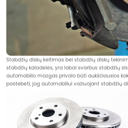
Stabdžių diskų keitimas bei stabdžių diskų tekinima
stabdžių kaladėlės, yra labai svarbus stabdžių s
automobilio mazgas privalo būti aukščiausios k
pastebėti, jog automobiliui važiuojant stabdžių dis