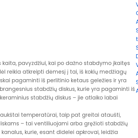
 remontui
EUROPOS PR. SERVISAS
+370 607 11195
ELEKTRĖNŲ G. SERVISAS
+370 674 65755
kaita, pavyzdžiui, kai po dažno stabdymo įkaitęs
 reikia atkreipti dėmesį į tai, iš kokių medžiagų
kai pagaminti iš perlitinio ketaus geležies ir yra
 brangesnius stabdžių diskus, kurie yra pagaminti iš
keraminius stabdžių diskus – jie atlaiko labai
aukštai temperatūrai, taip pat greitai ataušti,
skams – tai ventiliuojami arba gręžioti stabdžių
 kanalus, kurie, esant didelei apkrovai, leidžia