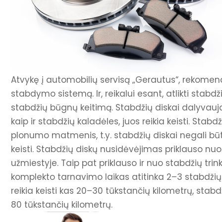
Atvykę į automobilių servisą „Gerautus“, rekomend
stabdymo sistemą. Ir, reikalui esant, atlikti stabd
stabdžių būgnų keitimą. Stabdžių diskai dalyvauja
kaip ir stabdžių kaladėles, juos reikia keisti. Stab
plonumo matmenis, t.y. stabdžių diskai negali būti 
keisti. Stabdžių diskų nusidėvėjimas priklauso nu
užmiestyje. Taip pat priklauso ir nuo stabdžių trin
komplekto tarnavimo laikas atitinka 2–3 stabdžių t
reikia keisti kas 20–30 tūkstančių kilometrų, stab
80 tūkstančių kilometrų.
Registruokit