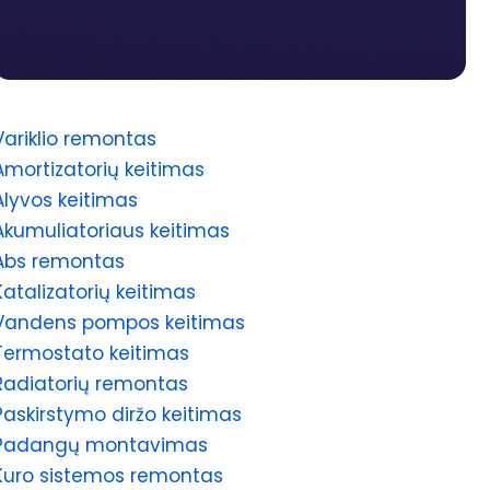
Variklio remontas
Amortizatorių keitimas
Alyvos keitimas
Akumuliatoriaus keitimas
Abs remontas
Katalizatorių keitimas
Vandens pompos keitimas
Termostato keitimas
Radiatorių remontas
Paskirstymo diržo keitimas
Padangų montavimas
Kuro sistemos remontas