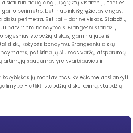
ų diskai turi daug angų, išgręžtų visame jų trinties
išilgai jo perimetro, bet ir aplink išgręžiotas angas.
isą diskų perimetrą. Bet tai – dar ne viskas. Stabdžių
 būti patvirtinta bandymais. Brangesni stabdžių
lo pigesnius stabdžių diskus, gamina juos iš
ai diskų kokybės bandymų. Brangesnių diskų
bandymams, patikrina jų šilumos varžą, atsparumą
sų artimųjų saugumas yra svarbiausias ir
 ir kokybiškas jų montavimas. Kviečiame apsilankyti
galimybe – atlikti stabdžių diskų keimą, stabdžių