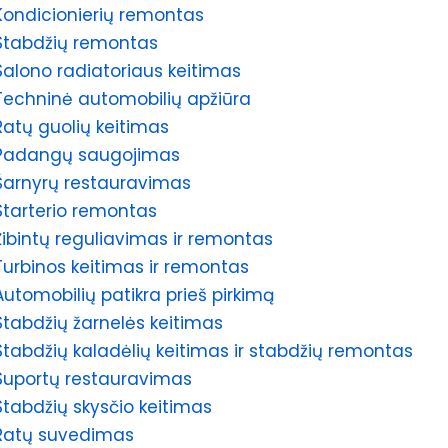
Kondicionierių remontas
Stabdžių remontas
Salono radiatoriaus keitimas
Techninė automobilių apžiūra
Ratų guolių keitimas
Padangų saugojimas
Šarnyrų restauravimas
Starterio remontas
Žibintų reguliavimas ir remontas
Turbinos keitimas ir remontas
Automobilių patikra prieš pirkimą
Stabdžių žarnelės keitimas
Stabdžių kaladėlių keitimas ir stabdžių remontas
Suportų restauravimas
Stabdžių skysčio keitimas
Ratų suvedimas