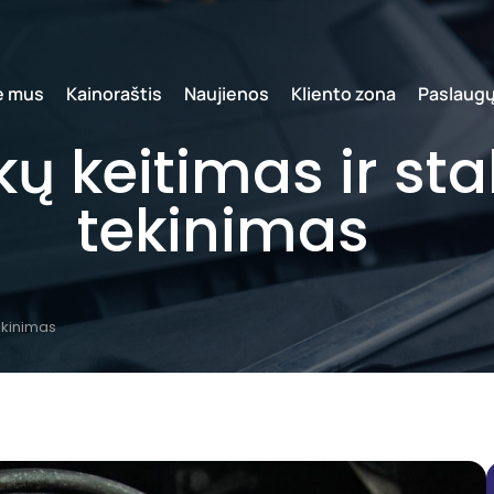
e mus
Kainoraštis
Naujienos
Kliento zona
Paslaug
kų keitimas ir st
tekinimas
tekinimas