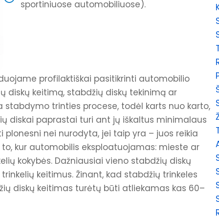
sportiniuose automobiliuose).
uojame profilaktiškai pasitikrinti automobilio
žių diskų keitimą, stabdžių diskų tekinimą ar
 stabdymo trinties procese, todėl karts nuo karto,
džių diskai paprastai turi ant jų iškaltus minimalaus
plonesni nei nurodyta, jei taip yra – juos reikia
o to, kur automobilis eksploatuojamas: mieste ar
kelių kokybės. Dažniausiai vieno stabdžių diskų
rinkelių keitimus. Žinant, kad stabdžių trinkeles
džių diskų keitimas turėtų būti atliekamas kas 60–
ės