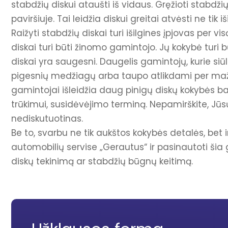
stabdžių diskui ataušti iš vidaus. Gręžioti stabdži
paviršiuje. Tai leidžia diskui greitai atvėsti ne tik 
Raižyti stabdžių diskai turi išilgines įpjovas per v
diskai turi būti žinomo gamintojo. Jų kokybė turi
diskai yra saugesni. Daugelis gamintojų, kurie siū
pigesnių medžiagų arba taupo atlikdami per maž
gamintojai išleidžia daug pinigų diskų kokybės 
trūkimui, susidėvėjimo terminą. Nepamirškite, Jū
nediskutuotinas.
Be to, svarbu ne tik aukštos kokybės detalės, bet
automobilių servise „Gerautus“ ir pasinautoti šia 
diskų tekinimą ar stabdžių būgnų keitimą.