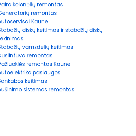
Vairo kolonėlių remontas
Generatorių remontas
Autoservisai Kaune
Stabdžių diskų keitimas ir stabdžių diskų
tekinimas
Stabdžių vamzdelių keitimas
Duslintuvo remontas
Važiuoklės remontas Kaune
Autoelektriko paslaugos
Sankabos keitimas
Aušinimo sistemos remontas