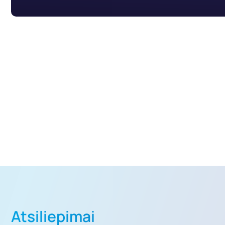
TURITE KLAUSIMŲ?
Aptarkime Jūsų
problemą
Susisiekite ir aptarkime situaciją
Atsiliepimai