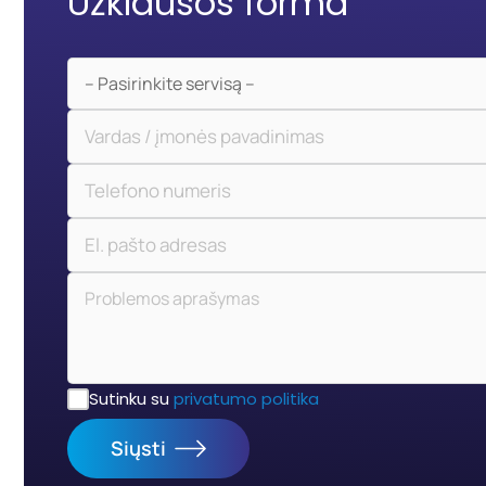
Užklausos forma
Sutinku su
privatumo politika
Siųsti