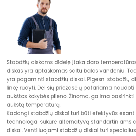
automobilio
ar apžiūrai
Stabdžių diskams didelę įtaką daro temperatūros 
diskas yra aptaškomas šaltu balos vandeniu. Todėl
yra pagaminti stabdžių diskai. Pigesni stabdžių dis
linkę rūdyti. Dėl šių priežasčių patariama naudoti
aukštos kokybės plieno. Žinoma, galima pasirinkti 
aukštą temperatūrą.
Kadangi stabdžių diskai turi būti efektyvūs esant 
technologai sukūrė alternatyvą standartiniams di
diskai. Ventiliuojami stabdžių diskai turi specialius