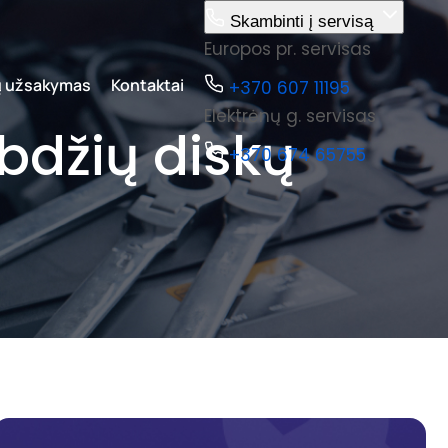
Skambinti į servisą
Europos pr. servisas
ų užsakymas
Kontaktai
+370 607 11195
Elektrėnų g. servisas
abdžių diskų
+370 674 65755