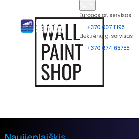
Europos pr. servisas
+370 607 11195
Elektrėnų g. servisas
+370 674 65755
Naujienlaiškis