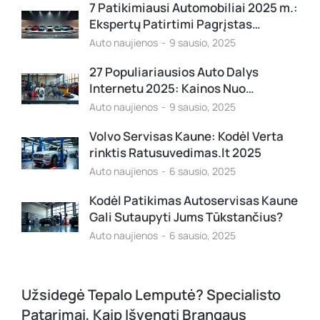
7 Patikimiausi Automobiliai 2025 m.:
Ekspertų Patirtimi Pagrįstas…
Auto naujienos
9 sausio, 2025
27 Populiariausios Auto Dalys
Internetu 2025: Kainos Nuo…
Auto naujienos
9 sausio, 2025
Volvo Servisas Kaune: Kodėl Verta
rinktis Ratusuvedimas.lt 2025
Auto naujienos
6 sausio, 2025
Kodėl Patikimas Autoservisas Kaune
Gali Sutaupyti Jums Tūkstančius?
Auto naujienos
6 sausio, 2025
Užsidegė Tepalo Lemputė? Specialisto
Patarimai, Kaip Išvengti Brangaus