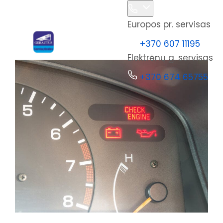
Europos pr. servisas
+370 607 11195
Elektrėnų g. servisas
+370 674 65755