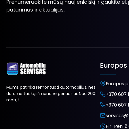
Prenumeruokite mūsų naujienlaiškį ir gaukite el
patarimus ir aktualijas.
Europos 
Europos pr
Mums patinka remontuoti automobilius, nes
darome tai, ką išmanone geriausiai. Nuo 2001
+370 607 1
metų!
+370 607 1
servisas@
Pir-Pen: 8: