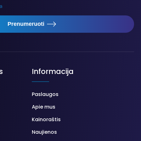
ka
Prenumeruoti
s
Informacija
Paslaugos
Apie mus
Kainoraštis
Naujienos