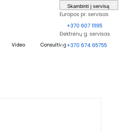
Skambinti į servisą
Europos pr. servisas
ų užsakymas
Kontaktai
+370 607 11195
Elektrėnų g. servisas
Video
Consulting
+370 674 65755