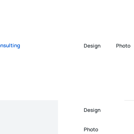
e mus
Kainoraštis
Naujienos
Kliento zona
Paslaug
nsulting
Design
Photo
Design
Photo