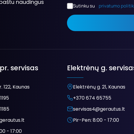
. paštu naudingus
Sutinku su
privatumo politi
pr. servisas
Elektrėnų g. servisa
. 122, Kaunas
Elektrėnų g. 21, Kaunas
1195
+370 674 65755
1185
servisas4@gerautus.lt
gerautus.lt
Pir-Pen: 8:00 - 17:00
00 - 17:00