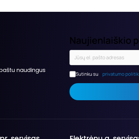
Naujienlaiškio 
. paštu naudingus
Sutinku su
privatumo politi
pr. servisas
Elektrėnų g. servisa