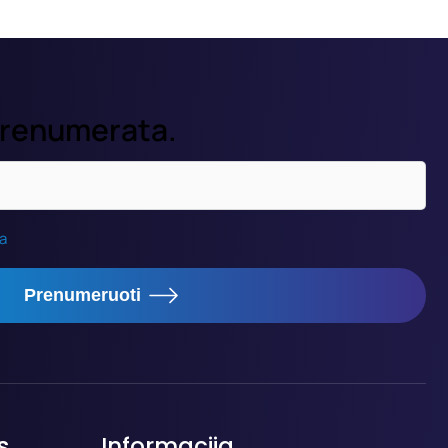
prenumerata.
ka
Prenumeruoti
s
Informacija