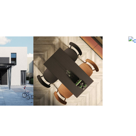
e mus
Kainoraštis
Naujienos
Kliento zona
Paslaug