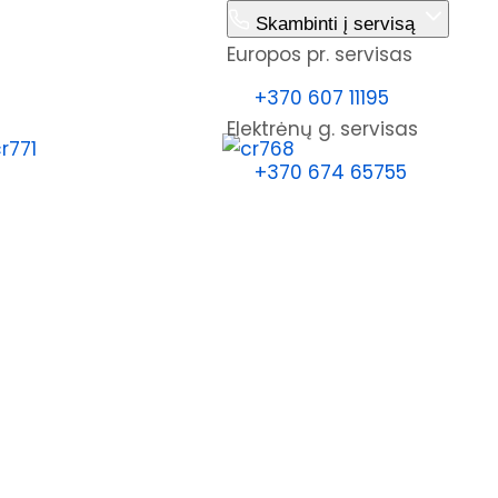
Skambinti į servisą
Europos pr. servisas
ų užsakymas
Kontaktai
+370 607 11195
Elektrėnų g. servisas
+370 674 65755